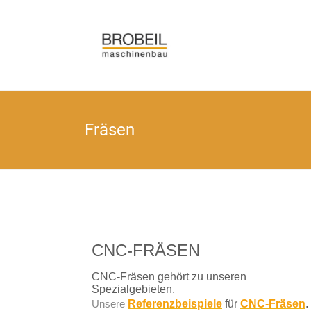
Brobeil-M
Fräsen
CNC-FRÄSEN
CNC-Fräsen gehört zu unseren
Spezialgebieten.
Unsere
Referenzbeispiele
für
CNC-Fräsen
.