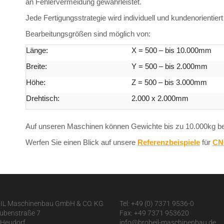
an Fehlervermeidung gewährleistet.
Jede Fertigungsstrategie wird individuell und kundenorientiert
Bearbeitungsgrößen sind möglich von:
Länge:
X = 500 – bis 10.000mm
Breite:
Y = 500 – bis 2.000mm
Höhe:
Z = 500 – bis 3.000mm
Drehtisch:
2.000 x 2.000mm
Auf unseren Maschinen können Gewichte bis zu 10.000kg be
Werfen Sie einen Blick auf unsere
Referenzbeispiele
für
CN
IL Maschinenbau GmbH & CO. KG
Tel: +49 (0) 7371 9536-0
ubenstraße 7
Fax: +49 7371 953620
Heudorf
info@brobeil-maschinenbau.de