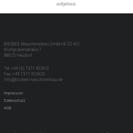
aufgebaut.
BROBEIL Maschinenbau GmbH & CO. KG
Wolfgrubenstraße 7
88525 Heudorf
Tel: +49 (0) 7371 9536-0
Fax: +49 7371 953620
info@brobeil-maschinenbau.de
Impressum
Datenschutz
AGB