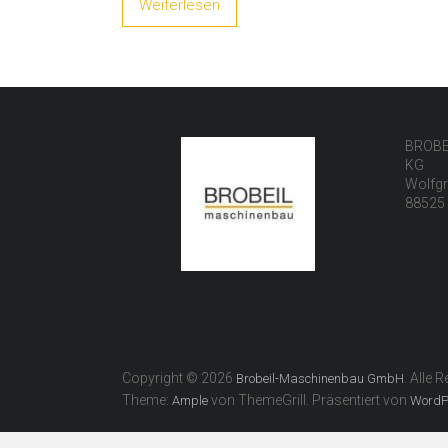
Weiterlesen
BROBE
KG
Wolfgr
88525
Copyright © 2026
. Alle 
Brobeil-Maschinenbau GmbH
Theme:
von ThemeGrill. Präsentiert von
Ample
WordP