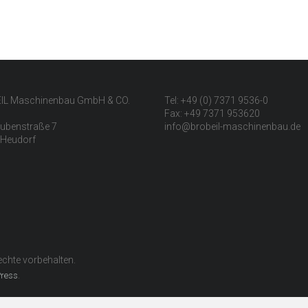
IL Maschinenbau GmbH & CO.
Tel: +49 (0) 7371 9536-0
Fax: +49 7371 953620
ubenstraße 7
info@brobeil-maschinenbau.de
 Heudorf
Rechte vorbehalten.
.
ress